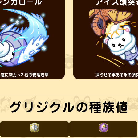
レンガロール
アイス頭突
度に威力×2 石の物理攻撃
凍らせる事ある氷の頭
グリジクルの種族値