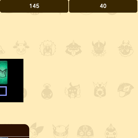
145
40