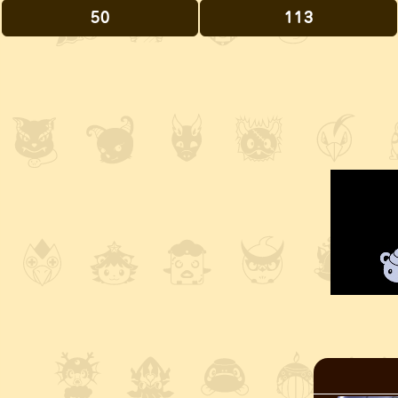
50
113