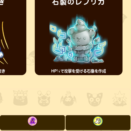
き
石製のレプリカ
突き
HP¼で攻撃を受ける石像を作成