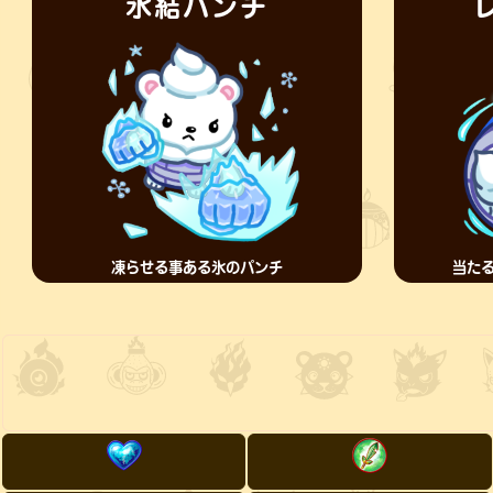
氷結パンチ
凍らせる事ある氷のパンチ
当たる